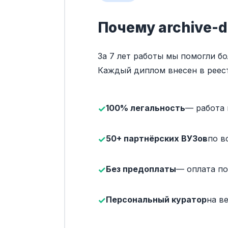
Почему archive-d
За 7 лет работы мы помогли б
Каждый диплом внесен в реес
100% легальность
— работа 
50+ партнёрских ВУЗов
по в
Без предоплаты
— оплата по
Персональный куратор
на в