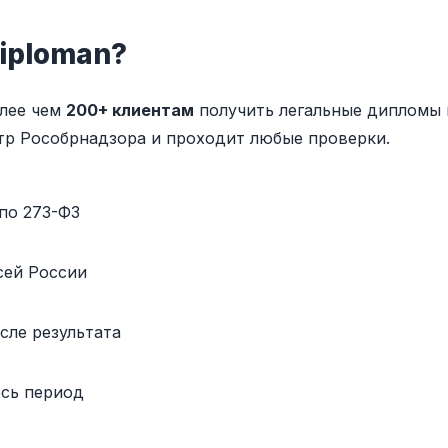
iploman?
олее чем
200+ клиентам
получить легальные дипломы 
тр Рособрнадзора и проходит любые проверки.
по 273-ФЗ
сей России
сле результата
есь период